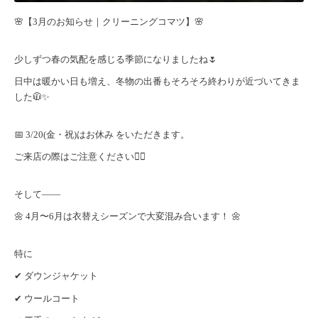
🌸【3月のお知らせ｜クリーニングコマツ】🌸
少しずつ春の気配を感じる季節になりましたね🌷
日中は暖かい日も増え、冬物の出番もそろそろ終わりが近づいてきま
した🧥✨
📅 3/20(金・祝)はお休み をいただきます。
ご来店の際はご注意ください🙇‍♂️
そして――
🌼 4月〜6月は衣替えシーズンで大変混み合います！ 🌼
特に
✔ ダウンジャケット
✔ ウールコート