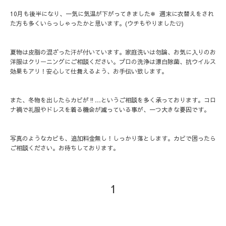
10月も後半になり、一気に気温が下がってきました❄︎ 週末に衣替えをされ
た方も多くいらっしゃったかと思います。(ウチもやりました👕)
夏物は皮脂の混ざった汗が付いています。家庭洗いは勿論、お気に入りのお
洋服はクリーニングにご相談ください。プロの洗浄は漂白除菌、抗ウイルス
効果もアリ！安心して仕舞えるよう、お手伝い致します。
また、冬物を出したらカビが‼️…というご相談を多く承っております。コロ
ナ禍で礼服やドレスを着る機会が減っている事が、一つ大きな要因です。
写真のようなカビも、追加料金無し！しっかり落とします。カビで困ったら
ご相談ください。お待ちしております。
1