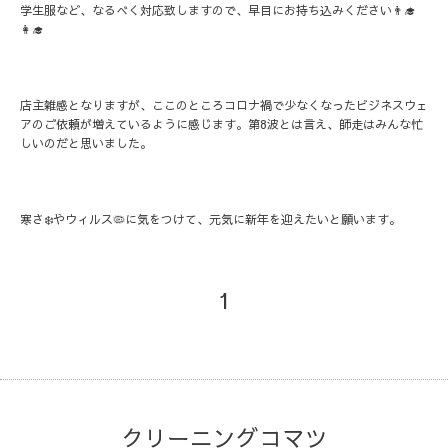
学生服など、なるべく対応致しますので、早目にお持ち込みください👨‍🎓
👩‍🎓
店主雑感となりますが、ここのところコロナ禍で少なくなったビジネスウェ
アのご依頼が増えているように感じます。第8波とは言え、師走はみんな忙
しいのだと思いました。
寒さ❄️やウィルス🦠に気をつけて、元気に新年を迎えたいと願います。
1
クリーニングコマツ