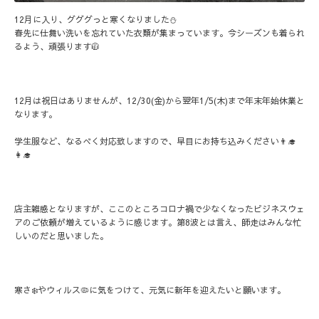
12月に入り、グググっと寒くなりました⛄️
春先に仕舞い洗いを忘れていた衣類が集まっています。今シーズンも着られ
るよう、頑張ります🧥
12月は祝日はありませんが、12/30(金)から翌年1/5(木)まで年末年始休業と
なります。
学生服など、なるべく対応致しますので、早目にお持ち込みください👨‍🎓
👩‍🎓
店主雑感となりますが、ここのところコロナ禍で少なくなったビジネスウェ
アのご依頼が増えているように感じます。第8波とは言え、師走はみんな忙
しいのだと思いました。
寒さ❄️やウィルス🦠に気をつけて、元気に新年を迎えたいと願います。