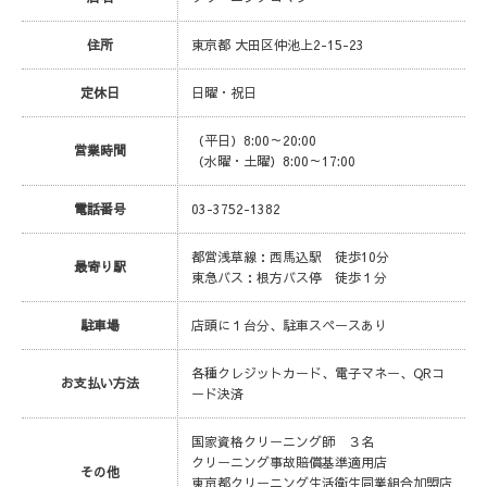
住所
東京都 大田区仲池上2-15-23
定休日
日曜・祝日
（平日）8:00～20:00
営業時間
（水曜・土曜）8:00～17:00
電話番号
03-3752-1382
都営浅草線：西馬込駅 徒歩10分
最寄り駅
東急バス：根方バス停 徒歩１分
駐車場
店頭に１台分、駐車スペースあり
各種クレジットカード、電子マネー、QRコ
お支払い方法
ード決済
国家資格クリーニング師 ３名
クリーニング事故賠償基準適用店
その他
東京都クリーニング生活衛生同業組合加盟店