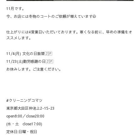
11月です。
今、お店には冬物のコートのご依頼が増えています🧥
仕上がりには4営業日いただいております。寒くなる前に、早めの準備をオ
ススメします。
11/4(月) 文化の日振替🇯🇵
11/23(土)勤労感謝の日🇯🇵
お休みします。ご注意ください。
#クリーニングコマツ
東京都大田区仲池上2-15-23
open8:00／close20:00
(水・土 close17:00)
定休日:日曜・祝日